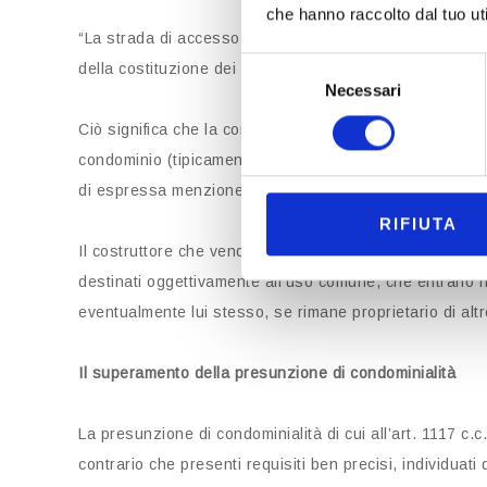
che hanno raccolto dal tuo uti
“La strada di accesso e le altre aree in questione eran
Selezione
della costituzione dei Condomini con la vendita dei pri
Necessari
del
consenso
Ciò significa che la comunione sorge automaticamente e
condominio (tipicamente con la prima alienazione di un’
di espressa menzione o pattuizione.
RIFIUTA
Il costruttore che vende anche una sola unità immobili
destinati oggettivamente all’uso comune, che entrano n
eventualmente lui stesso, se rimane proprietario di altr
Il superamento della presunzione di condominialità
La presunzione di condominialità di cui all’art. 1117 c.
contrario che presenti requisiti ben precisi, individuati