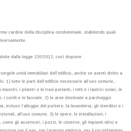
orme cardine della disciplina condominiale, stabilendo quali
diversamente.
trodotte dalla legge 220/2012, così dispone:
ingole unità immobiliari dell’edificio, anche se aventi diritto a
lo: 1) tutte le parti dell’edificio necessarie all’uso comune,
estri, i pilastri e le travi portanti, i tetti e i lastrici solari, le
ici, i cortili e le facciate; 2) le aree destinate a parcheggio
, incluso l’alloggio del portiere, la lavanderia, gli stenditoi e i
unzionali, all’uso comune; 3) le opere, le installazioni, i
ome gli ascensori, i pozzi, le cisterne, gli impianti idrici e
missione per il gas, per l’energia elettrica, per il riscaldamento