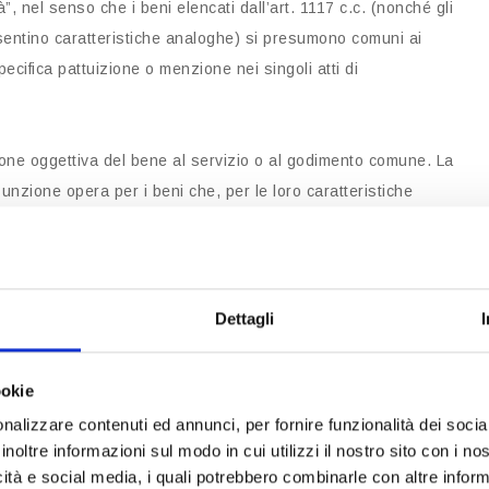
 nel senso che i beni elencati dall’art. 1117 c.c. (nonché gli
sentino caratteristiche analoghe) si presumono comuni ai
pecifica pattuizione o menzione nei singoli atti di
ione oggettiva del bene al servizio o al godimento comune. La
nzione opera per i beni che, per le loro caratteristiche
delle singole unità, prescindendo dall’uso concreto che ne viene
Dettagli
 commento riguarda il momento in cui i beni divengono
ookie
nalizzare contenuti ed annunci, per fornire funzionalità dei socia
inoltre informazioni sul modo in cui utilizzi il nostro sito con i n
Cassazione, aveva rilevato che:
icità e social media, i quali potrebbero combinarle con altre inform