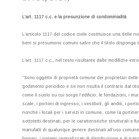
L’art. 1117 c.c. e la presunzione di condominialità
L’articolo 1117 del codice civile costituisce una delle n
beni si presumono comuni salvo che il titolo disponga 
L’art. 1117 c.c., nel testo risultante dalle modifiche in
“Sono oggetto di proprietà comune dei proprietari delle s
godimento periodico e se non risulta il contrario dal tito
come il suolo su cui sorge l’edificio, le fondazioni, i muri ma
scale, i portoni di ingresso, i vestiboli, gli anditi, i port
nonché i locali per i servizi in comune, come la portineria
sottotetti destinati, per le caratteristiche strutturali e f
manufatti di qualunque genere destinati all’uso comune, c
fognari, i sistemi centralizzati di distribuzione e di tras