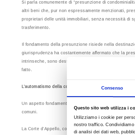
Si parla comunemente di “presunzione di condominialità”,
altri beni che, pur non espressamente menzionati, pre
proprietari delle unità immobiliari, senza necessità di s
trasferimento.
Il fondamento della presunzione risiede nella destinaz
giurisprudenza ha costantemente affermato che la presu
intrinseche, sono destinati al servizio dell’edificio o 
fatto.
L’automatismo della comunione
Consenso
Un aspetto fondamentale evidenziato dalla sentenza in
Questo sito web utilizza i c
comuni.
Utilizziamo i cookie per perso
nostro traffico. Condividiamo 
La Corte d’Appello, con affermazione confermata dalla 
di analisi dei dati web, pubbl