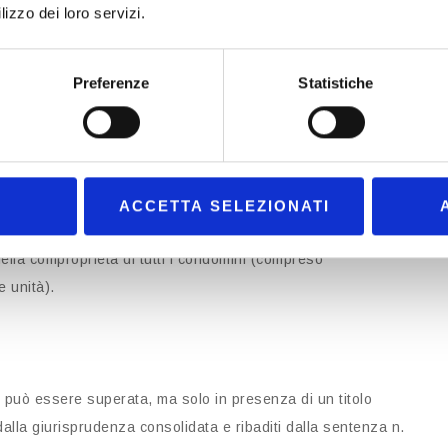
lizzo dei loro servizi.
o divenute comuni, ai sensi dell’art. 1117 c.c., al momento
mi appartamenti.”
Preferenze
Statistiche
d ope legis nel momento stesso in cui si costituisce il
unità immobiliare da parte del costruttore), senza necessità
ACCETTA SELEZIONATI
are perde automaticamente la proprietà esclusiva dei beni
ella comproprietà di tutti i condomini (compreso
e unità).
c. può essere superata, ma solo in presenza di un titolo
 dalla giurisprudenza consolidata e ribaditi dalla sentenza n.