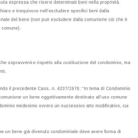
sola espressa che riservi determinati beni nella proprietà
hiaro e inequivoco nell’escludere specifici beni dalla
onale del bene (non può escludere dalla comunione ciò che è
o comune).
nche sopravvenire rispetto alla costituzione del condominio, ma
nti.
ndo il precedente Cass. n. 4237/1976: “In tema di Condominio
alla comunione un bene oggettivamente destinato all’uso comune
Condominio medesimo ovvero un successivo atto modificativo, cui
ne un bene già divenuto condominiale deve avere forma di