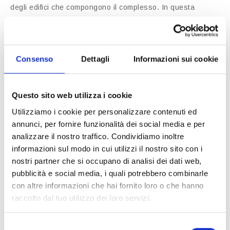
degli edifici che compongono il complesso. In questa
ipotesi, la presunzione di condominialità di cui all’art. 1117
c.c. non può operare automaticamente, poiché il bene non
presenta i connotati strutturali e funzionali che giustificano
Consenso
Dettagli
Informazioni sui cookie
la materiale destinazione della res al servizio e al
godimento di più unità immobiliari appartenenti a diversi
proprietari.
Questo sito web utilizza i cookie
Utilizziamo i cookie per personalizzare contenuti ed
La Suprema Corte ha affermato con chiarezza che l’art.
annunci, per fornire funzionalità dei social media e per
analizzare il nostro traffico. Condividiamo inoltre
1117 c.c. non può riguardare “cose che, per obiettive
informazioni sul modo in cui utilizzi il nostro sito con i
caratteristiche strutturali, servono in modo esclusivo all’uso
nostri partner che si occupano di analisi dei dati web,
o al godimento di una sola parte dell’immobile” (Cass.
pubblicità e social media, i quali potrebbero combinarle
n. 22466/2010; Cass. SU n. 7449/1993). In tali casi manca
con altre informazioni che hai fornito loro o che hanno
il presupposto funzionale che fonda la condominialità: il
raccolto dal tuo utilizzo dei loro servizi.
bene non è necessario all’uso collettivo, ma soltanto a
quello individuale del proprietario cui appartiene l’unità
Selezione