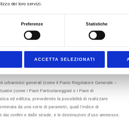
lizzo dei loro servizi.
el terreno
Preferenze
Statistiche
mento cruciale nella valutazione del suo valore e delle
inseca e immutabile del suolo, ma è strettamente correlata alle
eventuali vincoli. L’apposizione di un vincolo urbanistico, sia
ulla capacità edificatoria di un’area, potendola limitare,
ACCETTA SELEZIONATI
ti urbanistici generali (come il Piano Regolatore Generale –
ativi (come i Piani Particolareggiati o i Piani di
ica ed edilizia, prevedendo la possibilità di realizzare
erminata da una serie di parametri, quali l’indice di
nze dai confini e dalle strade, e le destinazioni d’uso ammesse.