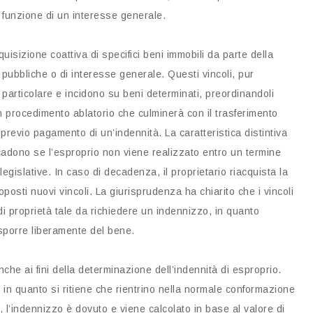
in funzione di un interesse generale.
acquisizione coattiva di specifici beni immobili da parte della
pubbliche o di interesse generale. Questi vincoli, pur
 particolare e incidono su beni determinati, preordinandoli
un procedimento ablatorio che culminerà con il trasferimento
previo pagamento di un’indennità. La caratteristica distintiva
ecadono se l’esproprio non viene realizzato entro un termine
gislative. In caso di decadenza, il proprietario riacquista la
posti nuovi vincoli. La giurisprudenza ha chiarito che i vincoli
i proprietà tale da richiedere un indennizzo, in quanto
isporre liberamente del bene.
anche ai fini della determinazione dell’indennità di esproprio.
, in quanto si ritiene che rientrino nella normale conformazione
ce, l’indennizzo è dovuto e viene calcolato in base al valore di