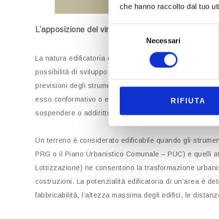
che hanno raccolto dal tuo uti
Selezione
L’apposizione del vincolo e la natura edificatoria d
Necessari
del
consenso
La natura edificatoria di un terreno rappresenta un ele
possibilità di sviluppo. Essa non è una condizione intr
previsioni degli strumenti urbanistici e all’esistenza di 
esso conformativo o espropriativo, incide direttamente s
RIFIUTA
sospendere o addirittura annullare.
Un terreno è considerato edificabile quando gli strumen
PRG o il Piano Urbanistico Comunale – PUC) e quelli attu
Lottizzazione) ne consentono la trasformazione urbanist
costruzioni. La potenzialità edificatoria di un’area è det
fabbricabilità, l’altezza massima degli edifici, le dista