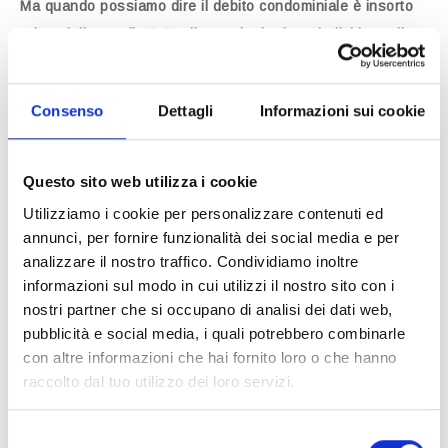
Ma quando possiamo dire il debito condominiale è insorto
prima della vendita? Quali sono i criteri per individuare il
momento in cui nasce l’obbligazione condominiale?
Consenso
Dettagli
Informazioni sui cookie
Nel corso del tempo la giurisprudenza ha elaborato varie
soluzioni interpretative.
Questo sito web utilizza i cookie
L’obbligazione condominiale sorge al
Utilizziamo i cookie per personalizzare contenuti ed
momento della delibera (Cass.
annunci, per fornire funzionalità dei social media e per
2489/1982)
analizzare il nostro traffico. Condividiamo inoltre
informazioni sul modo in cui utilizzi il nostro sito con i
nostri partner che si occupano di analisi dei dati web,
Con sentenza n. 2489 del 1982 la Corte di Cassazione
pubblicità e social media, i quali potrebbero combinarle
fece riferimento
al momento della delibera
di approvazione
con altre informazioni che hai fornito loro o che hanno
delle spese. In sostanza colui che è proprietario al
raccolto dal tuo utilizzo dei loro servizi.
momento della delibera sarà tenuto a pagare, anche se
l’intervento (e la riscossione delle relative rate) avverranno
Selezione