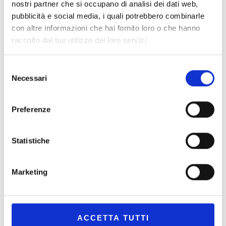
nostri partner che si occupano di analisi dei dati web,
Denuncia di successione, imposte dovute e
pubblicità e social media, i quali potrebbero combinarle
agevolazioni
con altre informazioni che hai fornito loro o che hanno
raccolto dal tuo utilizzo dei loro servizi.
Qualora nell’asse ereditario siano presenti uno o più
immobili, i chiamati all’eredità saranno obbligati a
Selezione
presentare denuncia di successione. La…
Necessari
del
consenso
READ MORE
Preferenze
Statistiche
Cerca
Marketing
CERCA
ACCETTA TUTTI