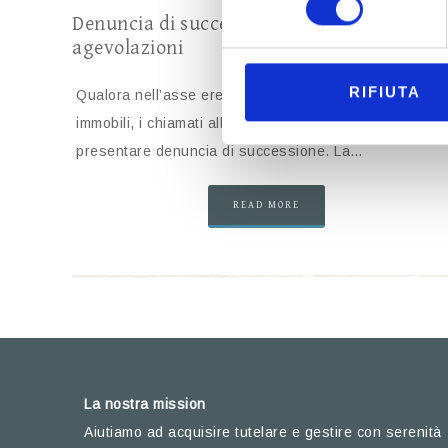
Denuncia di successione, imposte dovute e
agevolazioni
RIFIUTA
Qualora nell’asse ereditario siano presenti uno o più
immobili, i chiamati all’eredità saranno obbligati a
presentare denuncia di successione. La…
READ MORE
La nostra mission
Aiutiamo ad acquisire tutelare e gestire con serenità