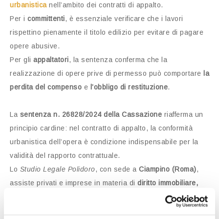
urbanistica
nell’ambito dei contratti di appalto.
Per i
committenti
, è essenziale verificare che i lavori
rispettino pienamente il titolo edilizio per evitare di pagare
opere abusive.
Per gli
appaltatori
, la sentenza conferma che la
realizzazione di opere prive di permesso può comportare
la
perdita del compenso
e
l’obbligo di restituzione
.
La
sentenza n. 26828/2024 della Cassazione
riafferma un
principio cardine: nel contratto di appalto, la conformità
urbanistica dell’opera è condizione indispensabile per la
validità del rapporto contrattuale.
Lo
Studio Legale Polidoro
, con sede a
Ciampino (Roma)
,
assiste privati e imprese in materia di
diritto immobiliare,
appalti e conformità edilizia
, fornendo consulenza e difesa
in caso di
difformità urbanistiche o vizi costruttivi
.