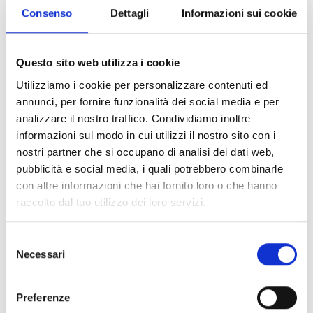
Consenso
Dettagli
Informazioni sui cookie
FAQ – Contratto di appalto e
difformità urbanistiche
Questo sito web utilizza i cookie
Utilizziamo i cookie per personalizzare contenuti ed
1. Cosa significa “difformità urbanistica” in un
annunci, per fornire funzionalità dei social media e per
contratto di appalto?
analizzare il nostro traffico. Condividiamo inoltre
informazioni sul modo in cui utilizzi il nostro sito con i
nostri partner che si occupano di analisi dei dati web,
La
difformità urbanistica
si verifica quando le opere
pubblicità e social media, i quali potrebbero combinarle
realizzate non corrispondono al progetto approvato dal
con altre informazioni che hai fornito loro o che hanno
Comune o dal titolo edilizio.
raccolto dal tuo utilizzo dei loro servizi.
Può trattarsi di variazioni parziali (non sostanziali) o totali,
che rendono l’opera diversa da quella autorizzata e
Selezione
Necessari
incidono sulla validità del contratto di appalto.
del
consenso
Preferenze
2. Qual è la differenza tra difformità totale e