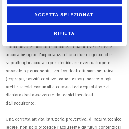
che potrebbero far presumere l’esistenza di una servitù,
ACCETTA SELEZIONATI
nonostante eventuali clausole di garanzia, l’acquirente
dovrà attivarsi per eseguire tutte le verifiche (sia fattuali,
che giuridiche) necessarie.
RIFIUTA
L’ordinanza esaminata sottolinea, qualora ve ne fosse
ancora bisogno, l’importanza di una due diligence che
sopralluoghi accurati (per identificare eventuali opere
anomale o permanenti), verifica degli atti amministrativi
(espropri, servitù coattive, concessioni), accesso agli
archivi tecnici comunali e catastali ed acquisizione di
dichiarazioni asseverate da tecnici incaricati
dall’acquirente.
Una corretta attività istruttoria preventiva, di natura tecnico
legale, non solo protegge l’acquirente da futuri contenziosi,