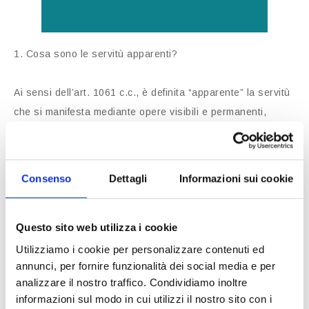
1. Cosa sono le servitù apparenti?
Ai sensi dell’art. 1061 c.c., è definita “apparente” la servitù
che si manifesta mediante opere visibili e permanenti,
obiettivamente destinate all’esercizio del diritto stesso. La
Cassazione ha ritenuto che la cabina di manovra rinvenuta
nel terreno costituisse opera idonea a rendere percepibile
Consenso
Dettagli
Informazioni sui cookie
il vincolo, nonostante l’assenza di trascrizione nei registri
immobiliari.
Questo sito web utilizza i cookie
2. Due diligence ed obbligo di diligenza rafforzato in caso di
Utilizziamo i cookie per personalizzare contenuti ed
annunci, per fornire funzionalità dei social media e per
destinazione edificatoria
analizzare il nostro traffico. Condividiamo inoltre
informazioni sul modo in cui utilizzi il nostro sito con i
La decisione sottolinea come l’acquirente, soprattutto