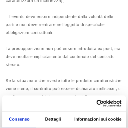
caratterizzata da incertezza);
– l’evento deve essere indipendente dalla volontà delle
parti e non deve rientrare nell’oggetto di specifiche
obbligazioni contrattuali.
La presupposizione non può essere introdotta ex post, ma
deve risultare implicitamente dal contenuto del contratto
stesso.
Se la situazione che riveste tutte le predette caratteristiche
viene meno, il contratto può essere dichiarato inefficace , o
risolto per impossibilità sopravvenuta della prestazione o
per eccessiva onerosità sopravvenuta.
Consenso
Dettagli
Informazioni sui cookie
L’istituto della presupposizione fa spesso capolino nel