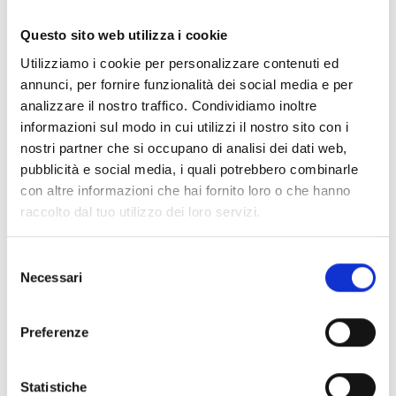
diritto immobiliare. Qui il link di un veloce commento ad una
recente sentenza della Corte di Cassazione che affrontò la
Questo sito web utilizza i cookie
presupposizione sotto il profilo del venir meno della
Utilizziamo i cookie per personalizzare contenuti ed
edificabilità di un terreno promesso in vendita:
annunci, per fornire funzionalità dei social media e per
https://www.avvocatopolidoro.it/2024/06/25/la-
analizzare il nostro traffico. Condividiamo inoltre
presupposizione-contrattuale-definizione-e-tratti-generali
.
informazioni sul modo in cui utilizzi il nostro sito con i
nostri partner che si occupano di analisi dei dati web,
pubblicità e social media, i quali potrebbero combinarle
La (interessante) fattispecie esaminata dal Tribunale di
con altre informazioni che hai fornito loro o che hanno
Monza sentenza n. 3106 del 2024
raccolto dal tuo utilizzo dei loro servizi.
Nel caso di specie un progettista agiva (avverso un
Selezione
condominio) per ottenere i compensi relativi la
Necessari
del
progettazione per la riqualificazione energetica di un
consenso
edificio con Superbonus 110.
Preferenze
Il condominio eccepiva che il mancato pagamento era
Statistiche