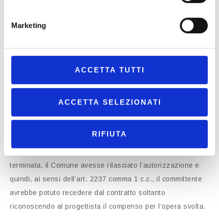
giustificato dalla impossibilità di beneficiare dello sconto in
fattura a seguito della novella legilativa del D.L. 11/2023:
Marketing
secondo il condominio, entrambe le parti avevano
presupposto che il pagamento sarebbe avvenuto soltanto
subordinatamente al riconoscimento dello sconto in fattura.
ACCETTA TUTTI
La decisione del Tribunale: i requisiti della presupposizione
ACCETTA SELEZIONATI
Il Tribunale disattende la argomentazioni difensive del
Condominio.
RIFIUTA
In primo luogo rileva come l’attività di progettazione fosse
terminata, il Comune avesse rilasciato l’autorizzazione e
quindi, ai sensi dell’art. 2237 comma 1 c.c., il committente
avrebbe potuto recedere dal contratto soltanto
riconoscendo al progettista il compenso per l’opera svolta.