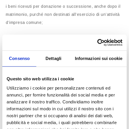
i beni ricevuti per donazione o successione, anche dopo il
matrimonio, purché non destinati all’esercizio di un’attività
d’impresa comune;
i beni di uso strettamente personale di ciascun coniuge;
i beni destinati all’esercizio della professione del coniuge,
Consenso
Dettagli
Informazioni sui cookie
ad eccezione di quelli impiegati per un’azienda congiunta;
Questo sito web utilizza i cookie
i risarcimenti per danni alla persona del coniuge. Un
aspetto particolarmente rilevante riguarda il reinvestimento
Utilizziamo i cookie per personalizzare contenuti ed
annunci, per fornire funzionalità dei social media e per
di beni personali: se un coniuge vende un bene personale,
analizzare il nostro traffico. Condividiamo inoltre
può utilizzarne il ricavato per acquistare un altro bene,
informazioni sul modo in cui utilizzi il nostro sito con i
mantenendone la natura personale. Tuttavia, affinché ciò
nostri partner che si occupano di analisi dei dati web,
sia possibile, è necessario rispettare determinati requisiti.
pubblicità e social media, i quali potrebbero combinarle