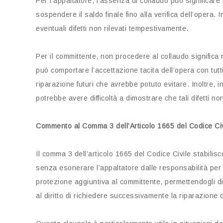
Per l’appaltatore, l’assenza di collaudo può significare
sospendere il saldo finale fino alla verifica dell’opera. 
eventuali difetti non rilevati tempestivamente.
Per il committente, non procedere al collaudo significa 
può comportare l’accettazione tacita dell’opera con tutti
riparazione futuri che avrebbe potuto evitare. Inoltre, 
potrebbe avere difficoltà a dimostrare che tali difetti 
Commento al Comma 3 dell’Articolo 1665 del Codice Civ
Il comma 3 dell’articolo 1665 del Codice Civile stabilis
senza esonerare l’appaltatore dalle responsabilità per e
protezione aggiuntiva al committente, permettendogli d
al diritto di richiedere successivamente la riparazione d