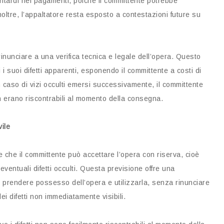
 ritardi nei pagamenti, poiché il committente potrebbe
Inoltre, l’appaltatore resta esposto a contestazioni future su
rinunciare a una verifica tecnica e legale dell’opera. Questo
 i suoi difetti apparenti, esponendo il committente a costi di
in caso di vizi occulti emersi successivamente, il committente
non erano riscontrabili al momento della consegna.
ile
ce che il committente può accettare l’opera con riserva, cioè
ventuali difetti occulti. Questa previsione offre una
i prendere possesso dell’opera e utilizzarla, senza rinunciare
ei difetti non immediatamente visibili.