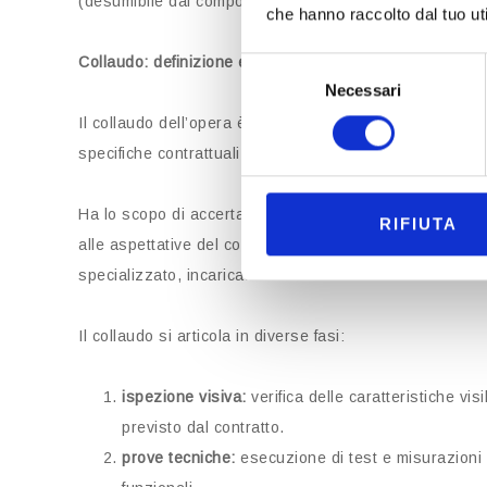
(desumibile dal comportamento concludente del committe
che hanno raccolto dal tuo uti
Collaudo: definizione e funzione
Selezione
Necessari
del
consenso
Il collaudo dell’opera è una procedura tecnica volta a ve
specifiche contrattuali.
Ha lo scopo di accertare la qualità dei lavori eseguiti,
RIFIUTA
alle aspettative del committente; può essere eseguito 
specializzato, incaricato dal committente.
Il collaudo si articola in diverse fasi:
ispezione visiva:
verifica delle caratteristiche vi
previsto dal contratto.
prove tecniche:
esecuzione di test e misurazioni p