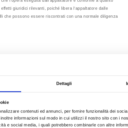
 che l’opera eseguita dall’appaltatore è conforme a quanto
etti giuridici rilevanti, poiché libera l’appaltatore dalle
uelli che possono essere riscontrati con una normale diligenza
a l’appaltatore da responsabilità per difetti e difformità
zi occulti, cioè quelli che non potevano essere rilevati al
essivamente.
, il committente è tenuto a pagare il corrispettivo pattuito,
Dettagli
e segna l’inizio del periodo di garanzia, durante il quale
ookie
 che si manifestino.
nalizzare contenuti ed annunci, per fornire funzionalità dei socia
inoltre informazioni sul modo in cui utilizzi il nostro sito con i n
essa (dichiarazione formale del committente) o tacita
icità e social media, i quali potrebbero combinarle con altre inform