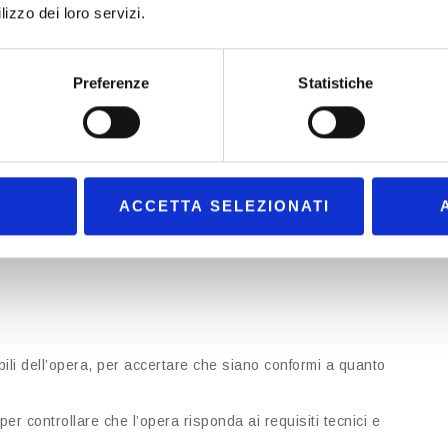
nte, come l’utilizzo dell’opera senza riserve).
lizzo dei loro servizi.
Preferenze
Statistiche
rificare che l’opera realizzata sia conforme ai requisiti e alle
 l’aderenza alle normative vigenti e la rispondenza dell’opera
ACCETTA SELEZIONATI
da un soggetto terzo, generalmente un tecnico o un ente
sibili dell’opera, per accertare che siano conformi a quanto
er controllare che l’opera risponda ai requisiti tecnici e