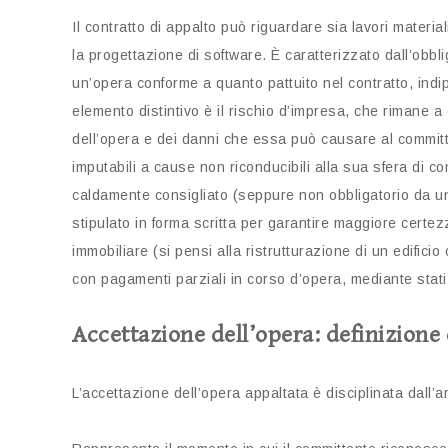
Il contratto di appalto può riguardare sia lavori materiali
la progettazione di software. È caratterizzato dall’obbl
un’opera conforme a quanto pattuito nel contratto, indi
elemento distintivo è il rischio d’impresa, che rimane a ca
dell’opera e dei danni che essa può causare al committen
imputabili a cause non riconducibili alla sua sfera di con
caldamente consigliato (seppure non obbligatorio da un 
stipulato in forma scritta per garantire maggiore certezz
immobiliare (si pensi alla ristrutturazione di un edific
con pagamenti parziali in corso d’opera, mediante stat
Accettazione dell’opera: definizione 
L’accettazione dell’opera appaltata è disciplinata dall’a