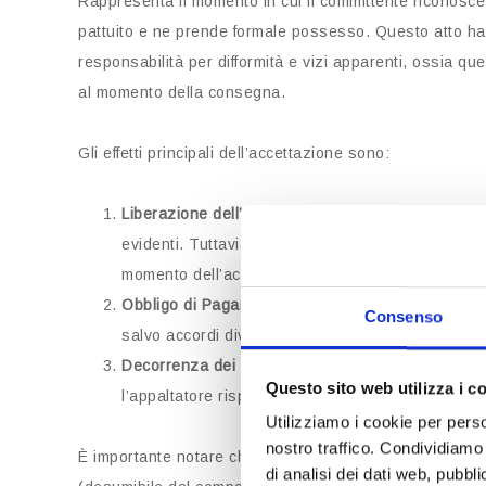
Rappresenta il momento in cui il committente riconosce
pattuito e ne prende formale possesso. Questo atto ha eff
responsabilità per difformità e vizi apparenti, ossia q
al momento della consegna.
Gli effetti principali dell’accettazione sono:
Liberazione dell’Appaltatore:
L’accettazione esoner
evidenti. Tuttavia, egli resta responsabile per i vi
momento dell’accettazione e che emergono succ
Obbligo di Pagamento:
Una volta accettata l’opera
Consenso
salvo accordi diversi.
Decorrenza dei Termini di Garanzia:
L’accettazion
Questo sito web utilizza i c
l’appaltatore risponde per eventuali difetti occulti
Utilizziamo i cookie per perso
nostro traffico. Condividiamo 
È importante notare che l’accettazione può essere espr
di analisi dei dati web, pubbl