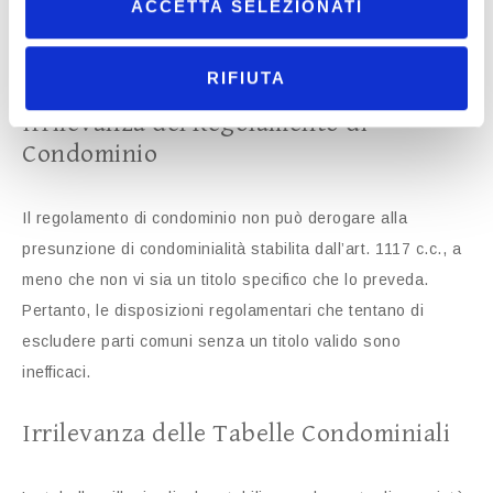
ACCETTA SELEZIONATI
specifica, altrimenti la presunzione di condominialità rimane
valida.
RIFIUTA
Irrilevanza del Regolamento di
Condominio
Il regolamento di condominio non può derogare alla
presunzione di condominialità stabilita dall’art. 1117 c.c., a
meno che non vi sia un titolo specifico che lo preveda.
Pertanto, le disposizioni regolamentari che tentano di
escludere parti comuni senza un titolo valido sono
inefficaci.
Irrilevanza delle Tabelle Condominiali