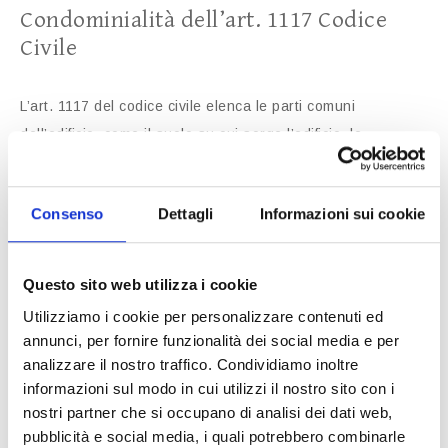
Condominialità dell’art. 1117 Codice
Civile
L’art. 1117 del codice civile elenca le parti comuni
dell’edificio, come il suolo su cui sorge l’edificio, le
fondamenta, i muri maestri, i tetti e i lastrici solari, le scale,
i portoni d’ingresso, i vestiboli, gli anditi, i portici, i cortili e
Consenso
Dettagli
Informazioni sui cookie
in genere tutte le parti dell’edificio necessarie all’uso
comune. Questa presunzione di condominialità può essere
derogata solo se risulta il contrario dal titolo.
Questo sito web utilizza i cookie
Utilizziamo i cookie per personalizzare contenuti ed
Deroga Prevista dall’art. 1117 Codice
annunci, per fornire funzionalità dei social media e per
Civile: “Se non risulta il contrario dal
analizzare il nostro traffico. Condividiamo inoltre
titolo”
informazioni sul modo in cui utilizzi il nostro sito con i
nostri partner che si occupano di analisi dei dati web,
pubblicità e social media, i quali potrebbero combinarle
L’art. 1117 c.c. prevede che la presunzione di