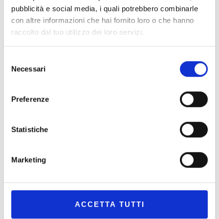
La successione per causa di morte: tempi,
pubblicità e social media, i quali potrebbero combinarle
effetti giuridici e documentazione
con altre informazioni che hai fornito loro o che hanno
raccolto dal tuo utilizzo dei loro servizi.
Con la successione per causa di morte i beni, i diritti e gli
obblighi di una persona deceduta vengono trasmessi…
Selezione
Necessari
del
consenso
READ MORE
Preferenze
Statistiche
Cerca
CERCA
Marketing
ACCETTA TUTTI