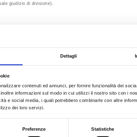
ale giudizio di divisione).
io;
ima;
Dettagli
ranquillità nella gestione del patrimonio, aiutando a prevenire
a e conforme alla volontà del defunto. La competenza maturata
ookie
, tanto a Ciampino quanto a Frascati e nell’intera area dei
nalizzare contenuti ed annunci, per fornire funzionalità dei socia
ni situazione, anche le più complesse e articolate.
inoltre informazioni sul modo in cui utilizzi il nostro sito con i n
icità e social media, i quali potrebbero combinarle con altre inform
sorio consente allo Studio Polidoro di intervenire in modo
lizzo dei loro servizi.
i nella gestione patrimoniale e immobiliare, assicurando che
osizioni civilistiche ed in conformità sia della volontà del
Preferenze
Statistiche