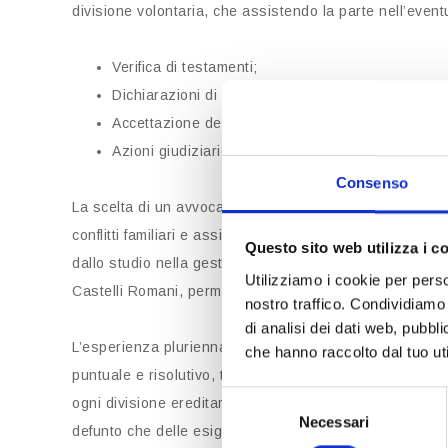
divisione volontaria, che assistendo la parte nell’eventu
Verifica di testamenti;
Dichiarazioni di successione;
Accettazione dell’eredità con beneficio di inventar
Azioni giudiziarie per lesione della quota di legitt
Consenso
La scelta di un avvocato esperto in eredità garantisce t
conflitti familiari e assicurando una distribuzione equ
Questo sito web utilizza i c
dallo studio nella gestione delle successioni ereditarie
Utilizziamo i cookie per perso
Castelli Romani, permette di affrontare con serenità og
nostro traffico. Condividiamo 
di analisi dei dati web, pubbl
L’esperienza pluriennale in diritto immobiliare e succes
che hanno raccolto dal tuo uti
puntuale e risolutivo, tutelando gli interessi dei client
Selezione
ogni divisione ereditaria avvenga nel rispetto delle disp
Necessari
del
defunto che delle esigenze specifiche degli eredi.
consenso