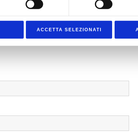
 e Frascati, lo Studio Legale Polidoro rappresenta la scelta
 orientata al raggiungimento della soluzione migliore per ogni
ACCETTA SELEZIONATI