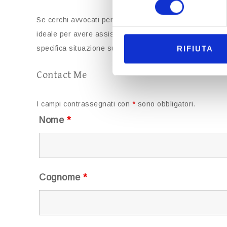
Se cerchi avvocati per eredità e successioni a Ciampino
ideale per avere assistenza legale qualificata, sicura e
specifica situazione successoria.
RIFIUTA
Contact Me
I campi contrassegnati con
*
sono obbligatori.
Nome
*
Cognome
*