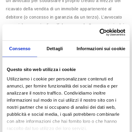
un avvocato per soddisfare il proprio credito a mezzo del
ricavato della vendita di un immobile appartenente al
debitore (o concesso in garanzia da un terzo). L’avvocato
eseguirà una serie di verifiche presso la Conservatoria dei
Registri Immobiliari) per accertare che il bene sia
effettivamente intestato al debitore e non ci siano altri
Consenso
Dettagli
Informazioni sui cookie
vincoli (ad es. precedenti pignoramenti o ipoteche).
Precetto e Pignoramento
Questo sito web utilizza i cookie
Utilizziamo i cookie per personalizzare contenuti ed
I passi successivi saranno quelli di notificare il precetto
annunci, per fornire funzionalità dei social media e per
(una richiesta formale di pagamento) e quindi il
analizzare il nostro traffico. Condividiamo inoltre
informazioni sul modo in cui utilizzi il nostro sito con i
pignoramento. Il pignoramento immobiliare verrà trascritto
nostri partner che si occupano di analisi dei dati web,
sui Registri Immobiliari
pubblicità e social media, i quali potrebbero combinarle
con altre informazioni che hai fornito loro o che hanno
Valutazione e Vendita
raccolto dal tuo utilizzo dei loro servizi.