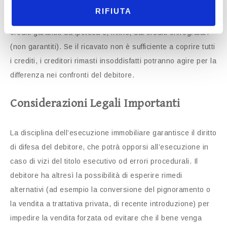
distribuito tra i creditori. Le spese legali e quelle relative
RIFIUTA
alla procedura di esecuzione hanno la priorità, seguite dai
crediti garantiti da ipoteca e, infine, dai crediti chirografari
(non garantiti). Se il ricavato non è sufficiente a coprire tutti
i crediti, i creditori rimasti insoddisfatti potranno agire per la
differenza nei confronti del debitore.
Considerazioni Legali Importanti
La disciplina dell’esecuzione immobiliare garantisce il diritto
di difesa del debitore, che potrà opporsi all’esecuzione in
caso di vizi del titolo esecutivo od errori procedurali. Il
debitore ha altresì la possibilità di esperire rimedi
alternativi (ad esempio la conversione del pignoramento o
la vendita a trattativa privata, di recente introduzione) per
impedire la vendita forzata od evitare che il bene venga