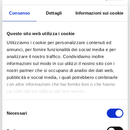
Consenso
Dettagli
Informazioni sui cookie
La due diligence si fonda:
1) sulla individuazione
del progetto di investimento (perchè
Questo sito web utilizza i cookie
le verifiche per una prima casa sono diverse da quelle
Utilizziamo i cookie per personalizzare contenuti ed
finalizzate all’acquisto del locale commerciale ove svolgere
annunci, per fornire funzionalità dei social media e per
la propria attività, così come le verifiche per una prima casa
analizzare il nostro traffico. Condividiamo inoltre
da acquistare con mutuo saranno diverse rispetto a quelle
informazioni sul modo in cui utilizzi il nostro sito con i
nostri partner che si occupano di analisi dei dati web,
della prima casa da acquistare avendo già la provvista
pubblicità e social media, i quali potrebbero combinarle
pronta);
con altre informazioni che hai fornito loro o che hanno
raccolto dal tuo utilizzo dei loro servizi.
2) sulle caratteristiche
soggettive (lato senso) di chi dovrà
compiere l’operazione.
Selezione
Necessari
del
Cioè sulla esatta individuazione degli interessi in gioco.
consenso