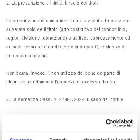
2. La presunzione e i limiti: il ruolo del titolo
La presunzione di comunione non è assoluta. Può essere
superata solo se il titolo (atto costitutivo del condominio,
rogito, divisione, donazione) stabilisce espressamente ed
in modo chiaro che quel bene è di proprietà esclusiva di
uno o più condomini.
Non basta, invece, il non utilizzo del bene da parte di
alcuni dei condomini o l’assenza di accesso diretto.
3. La sentenza Cass. n. 27481/2024: il caso del cortile
La vicenda decisa dalla Corte di Cassazione riguardava un
cortile condominiale che alcuni condomini ritenevano di loro
esclusiva proprietà. La Corte ha ribadito alcuni principi