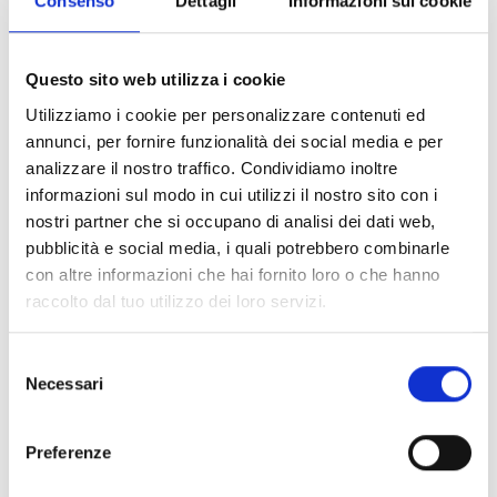
Consenso
Dettagli
Informazioni sui cookie
fondamentali:
– il cortile è per sua natura bene comune perché
Questo sito web utilizza i cookie
garantisce luce e aria a tutti gli immobili che vi si affacciano,
Utilizziamo i cookie per personalizzare contenuti ed
anche se non vi è un accesso diretto;
annunci, per fornire funzionalità dei social media e per
analizzare il nostro traffico. Condividiamo inoltre
informazioni sul modo in cui utilizzi il nostro sito con i
– la presunzione di comunione può essere vinta solo da un
nostri partner che si occupano di analisi dei dati web,
titolo chiaro ed univoco che attribuisca la proprietà
pubblicità e social media, i quali potrebbero combinarle
esclusiva a un condomino;
con altre informazioni che hai fornito loro o che hanno
raccolto dal tuo utilizzo dei loro servizi.
– non rileva che in passato alcuni condomini non abbiano
utilizzato il cortile: ciò non incide sulla sua destinazione
Selezione
Necessari
tipica e sulla funzione di accessorietà rispetto all’edificio
del
consenso
(fatta naturalmente salva l’ipotesi della usucapione).
Preferenze
Nel caso concreto il titolo parlava di “cortile comune” e non