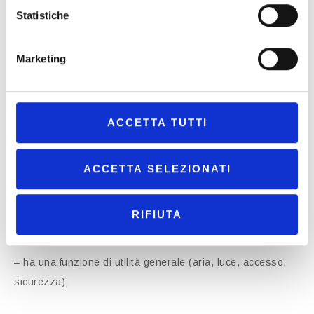
conteneva una volontà inequivoca di escludere alcuni
Statistiche
condomini dalla comproprietà. Di conseguenza, la
Cassazione ha confermato la condominialità del cortile.
Marketing
4. Criteri pratici per distinguere bene comune ed esclusivo
ACCETTA TUTTI
Dalla giurisprudenza emerge che un bene si presume
comune quando:
ACCETTA SELEZIONATI
– è indicato nell’art. 1117 c.c. o comunque è strutturalmente
necessario all’edificio (cortili, scale, tetti, muri maestri,
RIFIUTA
impianti essenziali);
– ha una funzione di utilità generale (aria, luce, accesso,
sicurezza);